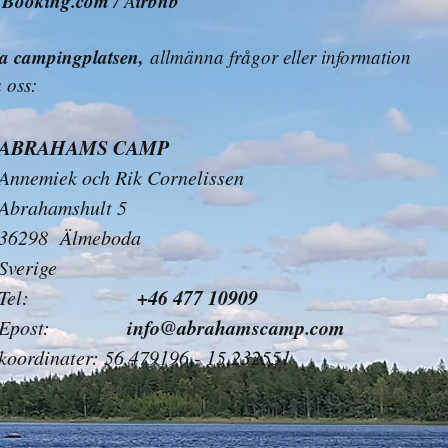
Booking.com
irbnb
d
/ A
a campingplatsen,
allmänna frågor eller information
 oss:
ABRAHAMS CAMP
Annemiek och Rik Cornelissen
Abrahamshult 5
36298 Älmeboda
Sverige
+46 477 10909
Tel:
info@abrahamscamp.com
Epost:
koordinater: 56,479196 - 15,232551