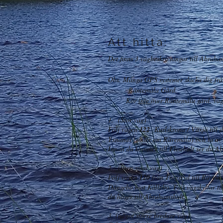
Att hitta:
Det finns 3 vägbeskrivningar till Abrah
Obs. Många GPS systemer skicka dig frå
Räntemåla Gård.
Kör
inte
över Räntemåla gård, väg
1. (Stor väg)
Följ vägen
122
Karlskrona / Växjö till d
Yxnanäs (söder om Rävemåla) och ta av ti
Innan du kommer till Flisehult ser du 
2. (liten smal väg)
Följ vägen
120
från Tingsryd till Rävemå
Dångebo mot Kållebo. Följ vägskyltar till 
du höger till Abrahamshult.
3. (något större bredare väg)