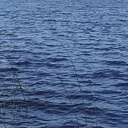
ams Camp:
n söder via
en är stängt!
en lilla byn
ll Flisehult.
Abrahams Camp (8 km)
la och sväng av vid
Flisehult. I Flisehult fortsätter