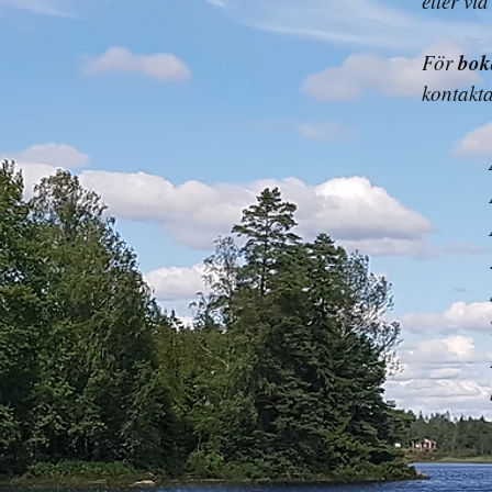
eller vi
bok
För
kontakta