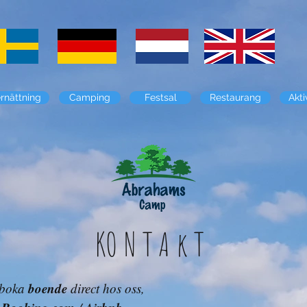
rnättning
Camping
Festsal
Restaurang
Akti
K
ONTAkT
boende
 boka
direct hos oss,