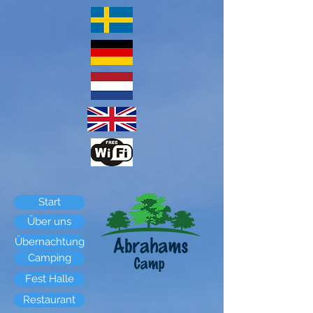
Start
Über uns
Übernachtung
Camping
Fest Halle
Restaurant