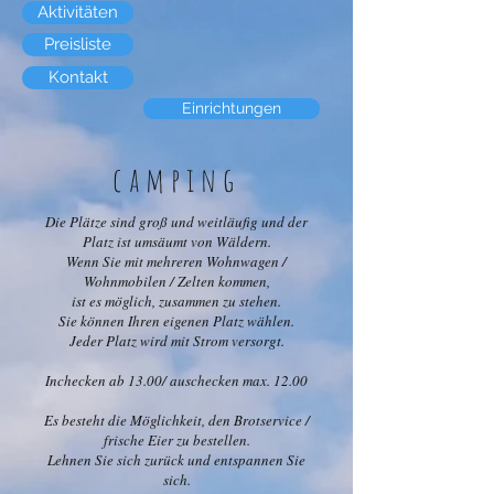
Aktivitäten
Preisliste
Kontakt
Einrichtungen
camping
Die Plätze sind groß und weitläufig und der
Platz ist umsäumt von Wäldern.
Wenn Sie mit mehreren Wohnwagen /
Wohnmobilen / Zelten kommen,
ist es möglich, zusammen zu stehen.
Sie können Ihren eigenen Platz wählen.
Jeder Platz wird mit Strom versorgt.
Inchecken ab 13.00/ auschecken max. 12.00
Es besteht die Möglichkeit, den Brotservice /
frische Eier zu bestellen.
Lehnen Sie sich zurück und entspannen Sie
sich.