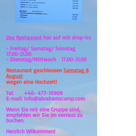
Das Restaurant
hat auf
mit drop-in:
- Freitag/ Samstag/ Sonntag
17.00-21.00
- Dienstag/Mittwoch
17.00-21.00
Restaurant geschlossen
Samstag 8
August
wegen eine Hochzeit!
Tel:
+46- 477-10909
E-mail:
info@abrahamscamp.com
Wenn Sie mit eine Gruppe sind,
empfehlen wir Sie im vorraus zu
buchen.
Herzlich Wilkommen!