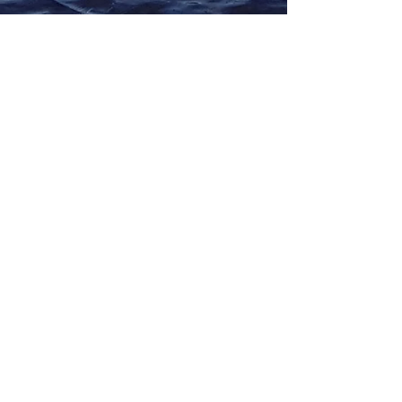
Show More
Contact Us
Abrahamshult 5
Tel: Sverige
0477-10909
36298
Älmeboda
International
+4647710909
S
weden
Mail
:
info@abrahamscamp.com