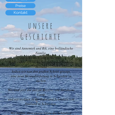
Preise
Kontakt
unsere
Geschichte
Wir sind Annemiek und Rik, eine holländische
Familie,
die Schweden sehr gerne mag.
Nach vielen Jahren harter Arbeit und Stress in
Holland
haben wir nun den großen Schritt gewagt,
eine neue Herausforderung in Schweden zu
suchen.
Wir sind jetzt die stolzen Bezitzer von Abrahams
Camp
und wir wohnen in der Ruhe und Schönheit von
Småland in Schweden.
Wir hoffen, dass unsere Gäste die Schönheit