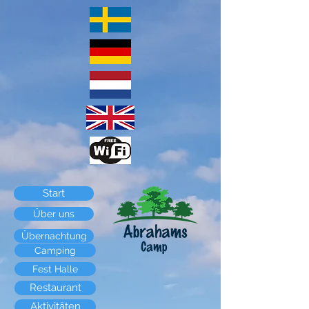
Start
Über uns
Übernachtung
Camping
Fest Halle
Restaurant
Aktivitäten